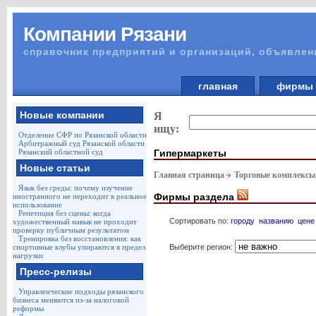
Компании Рязани
справочник предприятий и организаций, объявлен
главная
фирм
Новые компании
Я
ищу:
Отделение СФР по Рязанской области
Арбитражный суд Рязанской области
Гипермаркеты
Рязанский областной суд
Новые статьи
Главная страница
Торговые комплексы
Язык без среды: почему изучение
Фирмы раздела
иностранного не переходит в реальное
использование
Репетиция без сцены: когда
Сортировать по:
городу
названию
цене
художественный навык не проходит
проверку публичным результатом
Тренировка без восстановления: как
Выберите регион:
спортивные клубы упираются в предел
нагрузки
Пресс-релизы
Управленческие подходы рязанского
бизнеса меняются из-за налоговой
реформы