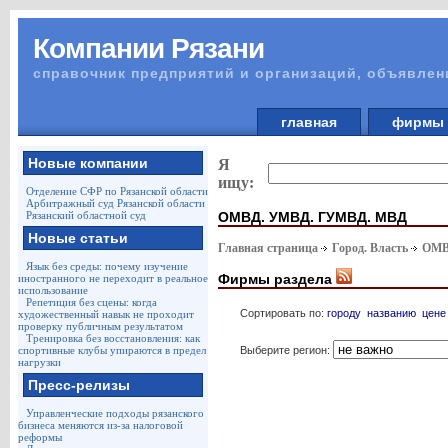
Компании Рязани
справочник предприятий и организаций, объявлен
главная
фирм
Новые компании
Я
ищу:
Отделение СФР по Рязанской области
Арбитражный суд Рязанской области
ОМВД. УМВД. ГУМВД. МВД
Рязанский областной суд
Новые статьи
Главная страница
Город. Власть
ОМВ
Язык без среды: почему изучение
Фирмы раздела
иностранного не переходит в реальное
использование
Репетиция без сцены: когда
Сортировать по:
городу
названию
цене
художественный навык не проходит
проверку публичным результатом
Тренировка без восстановления: как
Выберите регион:
спортивные клубы упираются в предел
нагрузки
Пресс-релизы
Управленческие подходы рязанского
бизнеса меняются из-за налоговой
реформы