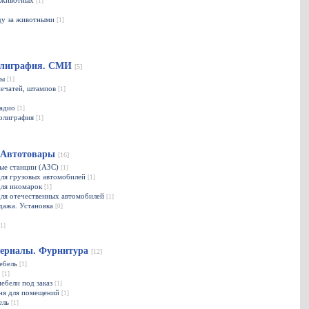
я животных
[1]
ду за животными
[1]
олиграфия. СМИ
[5]
лы
[1]
печатей, штампов
[1]
радио
[1]
полиграфия
[1]
. Автотовары
[16]
ые станции (АЗС)
[1]
для грузовых автомобилей
[1]
для иномарок
[1]
для отечественных автомобилей
[1]
одажа. Установка
[0]
[1]
териалы. Фурнитура
[12]
мебель
[1]
ь
[1]
мебели под заказ
[1]
мня для помещений
[1]
ель
[1]