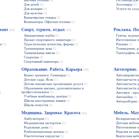
Бытовая техника
Гостиницы дл
[1]
Для детей
Зоотовары
[1]
[1]
Для женщин
Услуги по ухо
[1]
Для мужчин
[1]
Канцелярские товары
[1]
Компьютеры. Офисная техника
[1]
емонт
Спорт, туризм, отдых
Реклама. П
[34]
[23]
Авиационные клубы
Газеты, журна
[1]
Прокат спортивного инвентаря
Изготовление 
[1]
ии
Туристические агентства, фирмы
Реклама
[1]
[1]
[1]
Тренажерные залы
Телевидение, 
[1]
Танцевальные школы
Типографии, 
[1]
Стадионы
[1]
Спортивный инвентарь
[1]
Образование. Работа. Карьера
Автосервис
[10]
Бизнес тренинги. Семинары
Автозаправочн
[1]
Детские сады. Ясли
Автозапчасти 
[1]
Детско-юношеские организации досуга
Автозапчасти 
[1]
Образование высшее, дополнительное и
Автозапчасти 
профессиональное
[1]
Автозвук - пр
]
Учебные комбинаты, центры
[1]
Автомойки
[1]
Школы иностранных языков
[1]
Авторазборки
Школы искусств
[1]
Медицина. Здоровье. Красота
Мебель. Ма
[21]
Амбулатории
Бескаркасная 
[1]
Медицинская экспертиза
Детская мебел
[1]
Родильные дома
Изготовление 
[1]
Реабилитационные центры
Изделия из ка
[1]
Пластическая хирургия
Корпусная меб
[1]