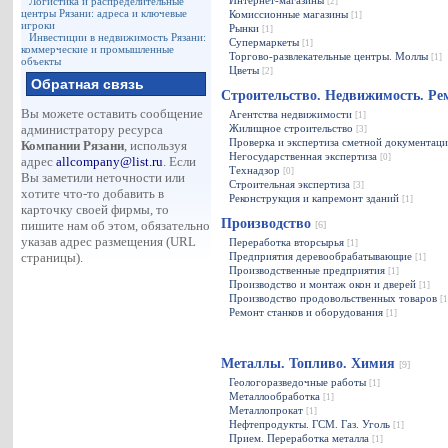
Интернет-магазины
Логистика и распределительные
[2]
центры Рязани: адреса и ключевые
Комиссионные магазины
[1]
игроки
Рынки
[1]
Инвестиции в недвижимость Рязани:
Супермаркеты
[1]
коммерческие и промышленные
Торгово-развлекательные центры. Моллы
[1]
объекты
Цветы
[2]
Обратная связь
Строительство. Недвижимость. Р
Вы можете оставить сообщение
Агентства недвижимости
[1]
администратору ресурса
Жилищное строительство
[3]
Проверка и экспертиза сметной документац
Компании Рязани
, используя
Негосударственная экспертиза
[0]
адрес
allcompany@list.ru
. Если
Технадзор
[0]
Вы заметили неточности или
Строительная экспертиза
[3]
хотите что-то добавить в
Реконструкция и капремонт зданий
[1]
карточку своей фирмы, то
Производство
пишите нам об этом, обязательно
[6]
указав адрес размещения (URL
Переработка вторсырья
[1]
страницы).
Предприятия деревообрабатывающие
[1]
Производственные предприятия
[1]
Производство и монтаж окон и дверей
[1]
Производство продовольственных товаров
[1
Ремонт станков и оборудования
[1]
Металлы. Топливо. Химия
[9]
Геологоразведочные работы
[1]
Металлообработка
[1]
Металлопрокат
[1]
Нефтепродукты. ГСМ. Газ. Уголь
[1]
Прием. Переработка металла
[1]