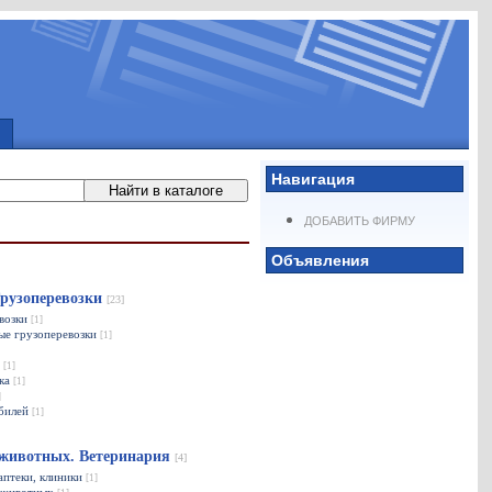
Навигация
ДОБАВИТЬ ФИРМУ
Объявления
Грузоперевозки
[23]
возки
[1]
ые грузоперевозки
[1]
а
[1]
ика
[1]
]
обилей
[1]
 животных. Ветеринария
[4]
аптеки, клиники
[1]