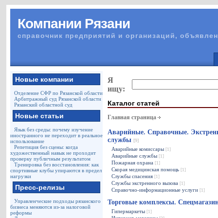
Компании Рязани
справочник предприятий и организаций, объявлен
Новые компании
Я
ищу:
Отделение СФР по Рязанской области
Арбитражный суд Рязанской области
Каталог статей
Рязанский областной суд
Новые статьи
Главная страница
Язык без среды: почему изучение
Аварийные. Справочные. Экстрен
иностранного не переходит в реальное
службы
[9]
использование
Репетиция без сцены: когда
Аварийные комиссары
[1]
художественный навык не проходит
Аварийные службы
[1]
проверку публичным результатом
Пожарная охрана
[1]
Тренировка без восстановления: как
Скорая медицинская помощь
спортивные клубы упираются в предел
[1]
нагрузки
Службы спасения
[1]
Службы экстренного вызова
[1]
Пресс-релизы
Справочно-информационные услуги
[1]
Управленческие подходы рязанского
Торговые комплексы. Спецмагаз
бизнеса меняются из-за налоговой
Гипермаркеты
[1]
реформы