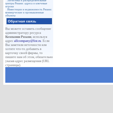
Логистика и распределительные
центры Рязани: адреса и ключевые
игроки
Инвестиции в недвижимость Рязани:
коммерческие и промышленные
объекты
Обратная связь
Вы можете оставить сообщение
администратору ресурса
Компании Рязани
, используя
адрес
allcompany@list.ru
. Если
Вы заметили неточности или
хотите что-то добавить в
карточку своей фирмы, то
пишите нам об этом, обязательно
указав адрес размещения (URL
страницы).