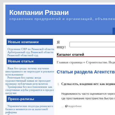
Компании Рязани
справочник предприятий и организаций, объявлен
Новые компании
Я
ищу:
Отделение СФР по Рязанской области
Арбитражный суд Рязанской области
Каталог статей
Рязанский областной суд
Новые статьи
Главная страница
Строительство. Нед
Язык без среды: почему изучение
Статьи раздела Агентст
иностранного не переходит в реальное
использование
Репетиция без сцены: когда
художественный навык не проходит
проверку публичным результатом
Сделка есть, владения нет: как недв
1.
Тренировка без восстановления: как
спортивные клубы упираются в предел
нагрузки
Недвижимость часто оценивается через 
Пресс-релизы
где простаивание пространства быстро 
Управленческие подходы рязанского
...
подробнее
бизнеса меняются из-за налоговой
реформы